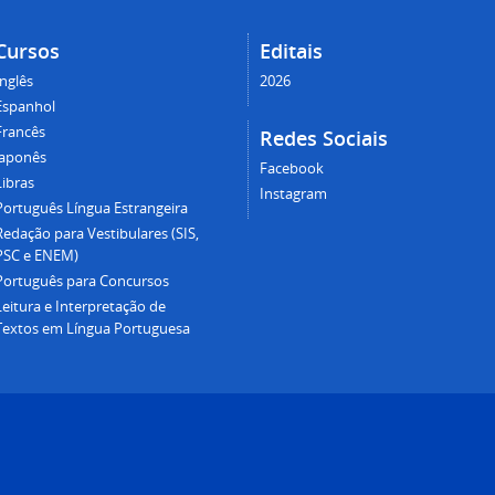
Cursos
Editais
Inglês
2026
Espanhol
Francês
Redes Sociais
Japonês
Facebook
Libras
Instagram
Português Língua Estrangeira
Redação para Vestibulares (SIS,
PSC e ENEM)
Português para Concursos
Leitura e Interpretação de
Textos em Língua Portuguesa