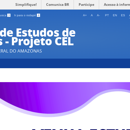
Simplifique!
Comunica BR
Participe
Acesso à infor
 busca
3
Ir para o rodapé
4
A+
A
A-
PT
EN
ES
de Estudos de
 - Projeto CEL
DERAL DO AMAZONAS