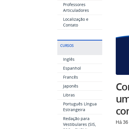
Professores
Articuladores
Localização e
Contato
CURSOS
Inglês
Espanhol
Francês
Co
Japonês
um
Libras
Português Língua
con
Estrangeira
Redação para
Há 36 
Vestibulares (SIS,