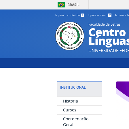
BRASIL
Ir para o conteúdo
1
Ir para o menu
2
Ir para a
Faculdade de Letras
Centro 
Línguas
UNIVERSIDADE FE
INSTITUCIONAL
História
Cursos
Coordenação
Geral