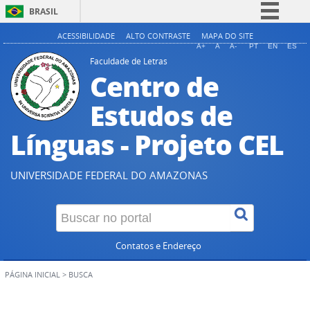
BRASIL
Simplifique!
ACESSIBILIDADE
ALTO CONTRASTE
MAPA DO SITE
A+
A
A-
PT
EN
ES
Comunica BR
Faculdade de Letras
Centro de
Participe
Acesso à informação
Estudos de
Legislação
Línguas - Projeto CEL
Canais
UNIVERSIDADE FEDERAL DO AMAZONAS
Contatos e Endereço
PÁGINA INICIAL
>
BUSCA