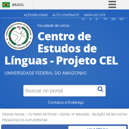
BRASIL
Simplifique!
ACESSIBILIDADE
ALTO CONTRASTE
MAPA DO SITE
A+
A
A-
PT
EN
ES
Comunica BR
Faculdade de Letras
Centro de
Participe
Acesso à informação
Estudos de
Legislação
Línguas - Projeto CEL
Canais
UNIVERSIDADE FEDERAL DO AMAZONAS
Contatos e Endereço
PÁGINA INICIAL
>
ÚLTIMAS NOTÍCIAS
>
EDITAL Nº 006/2026 - SELEÇÃO DE BOLSISTAS
PEDAGÓGICOS SUPLEMENTAR