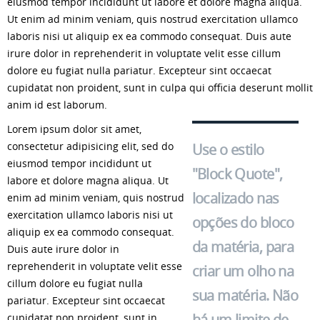
eiusmod tempor incididunt ut labore et dolore magna aliqua.
Ut enim ad minim veniam, quis nostrud exercitation ullamco
laboris nisi ut aliquip ex ea commodo consequat. Duis aute
irure dolor in reprehenderit in voluptate velit esse cillum
dolore eu fugiat nulla pariatur. Excepteur sint occaecat
cupidatat non proident, sunt in culpa qui officia deserunt mollit
anim id est laborum.
Lorem ipsum dolor sit amet,
consectetur adipisicing elit, sed do
Use o estilo
eiusmod tempor incididunt ut
"Block Quote",
labore et dolore magna aliqua. Ut
localizado nas
enim ad minim veniam, quis nostrud
exercitation ullamco laboris nisi ut
opções do bloco
aliquip ex ea commodo consequat.
da matéria, para
Duis aute irure dolor in
reprehenderit in voluptate velit esse
criar um olho na
cillum dolore eu fugiat nulla
sua matéria. Não
pariatur. Excepteur sint occaecat
há um limite de
cupidatat non proident, sunt in