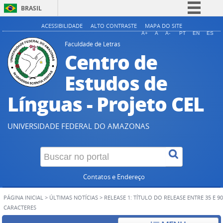
BRASIL
Simplifique!
ACESSIBILIDADE
ALTO CONTRASTE
MAPA DO SITE
A+
A
A-
PT
EN
ES
Comunica BR
Faculdade de Letras
Centro de
Participe
Acesso à informação
Estudos de
Legislação
Línguas - Projeto CEL
Canais
UNIVERSIDADE FEDERAL DO AMAZONAS
Contatos e Endereço
PÁGINA INICIAL
>
ÚLTIMAS NOTÍCIAS
>
RELEASE 1: TÍTULO DO RELEASE ENTRE 35 E 90
CARACTERES