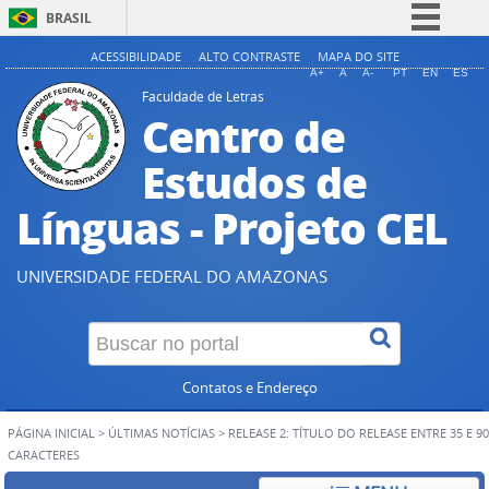
BRASIL
Simplifique!
ACESSIBILIDADE
ALTO CONTRASTE
MAPA DO SITE
A+
A
A-
PT
EN
ES
Comunica BR
Faculdade de Letras
Centro de
Participe
Acesso à informação
Estudos de
Legislação
Línguas - Projeto CEL
Canais
UNIVERSIDADE FEDERAL DO AMAZONAS
Contatos e Endereço
PÁGINA INICIAL
>
ÚLTIMAS NOTÍCIAS
>
RELEASE 2: TÍTULO DO RELEASE ENTRE 35 E 90
CARACTERES