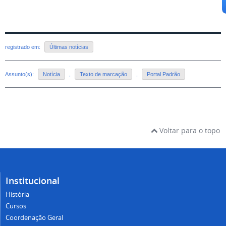
registrado em:
Últimas notícias
Assunto(s):
Notícia
,
Texto de marcação
,
Portal Padrão
Voltar para o topo
Institucional
História
Cursos
Coordenação Geral