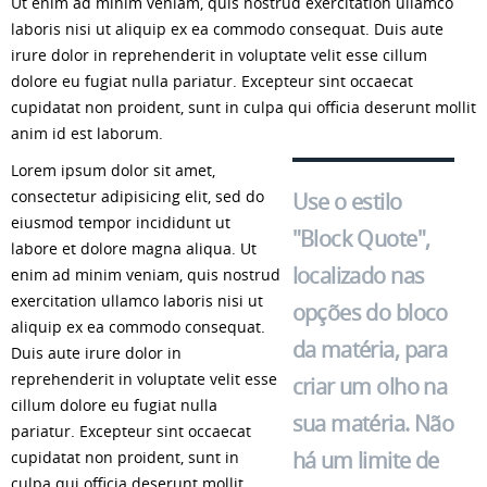
Ut enim ad minim veniam, quis nostrud exercitation ullamco
laboris nisi ut aliquip ex ea commodo consequat. Duis aute
irure dolor in reprehenderit in voluptate velit esse cillum
dolore eu fugiat nulla pariatur. Excepteur sint occaecat
cupidatat non proident, sunt in culpa qui officia deserunt mollit
anim id est laborum.
Lorem ipsum dolor sit amet,
consectetur adipisicing elit, sed do
Use o estilo
eiusmod tempor incididunt ut
"Block Quote",
labore et dolore magna aliqua. Ut
localizado nas
enim ad minim veniam, quis nostrud
exercitation ullamco laboris nisi ut
opções do bloco
aliquip ex ea commodo consequat.
da matéria, para
Duis aute irure dolor in
reprehenderit in voluptate velit esse
criar um olho na
cillum dolore eu fugiat nulla
sua matéria. Não
pariatur. Excepteur sint occaecat
há um limite de
cupidatat non proident, sunt in
culpa qui officia deserunt mollit