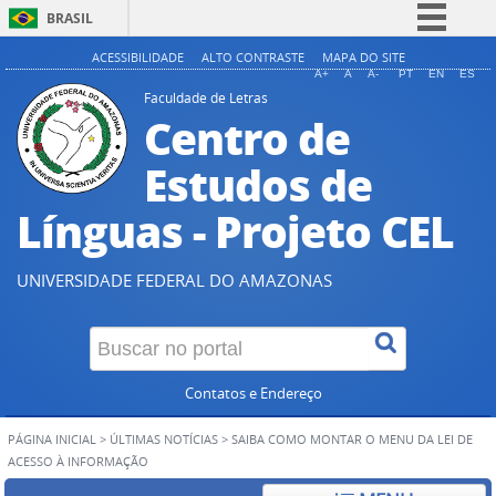
BRASIL
Simplifique!
ACESSIBILIDADE
ALTO CONTRASTE
MAPA DO SITE
A+
A
A-
PT
EN
ES
Comunica BR
Faculdade de Letras
Centro de
Participe
Acesso à informação
Estudos de
Legislação
Línguas - Projeto CEL
Canais
UNIVERSIDADE FEDERAL DO AMAZONAS
Contatos e Endereço
PÁGINA INICIAL
>
ÚLTIMAS NOTÍCIAS
>
SAIBA COMO MONTAR O MENU DA LEI DE
ACESSO À INFORMAÇÃO